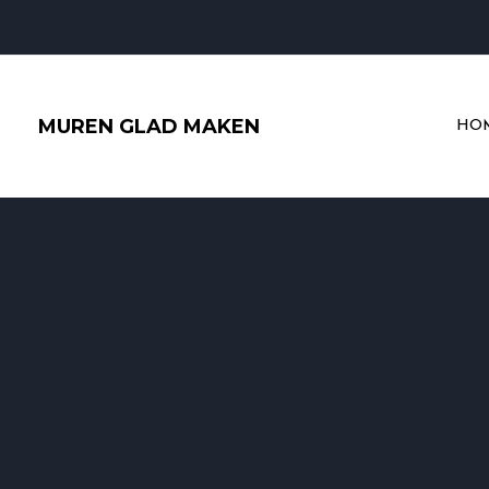
Ga
naar
de
inhoud
MUREN GLAD MAKEN
HO