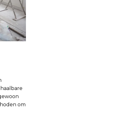
n
 haalbare
f gewoon
ethoden om