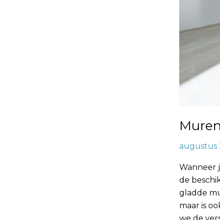
Muren
augustus 
Wanneer j
de beschik
gladde muu
maar is oo
we de vers