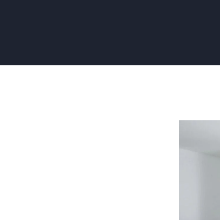
Muren
glad
laten
maken