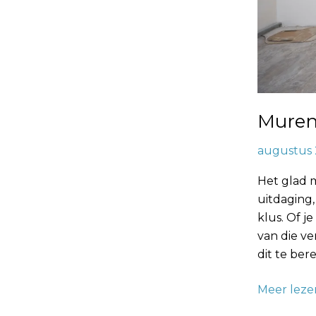
Muren
augustus 
Het glad 
uitdaging,
klus. Of j
van die ve
dit te ber
Meer leze