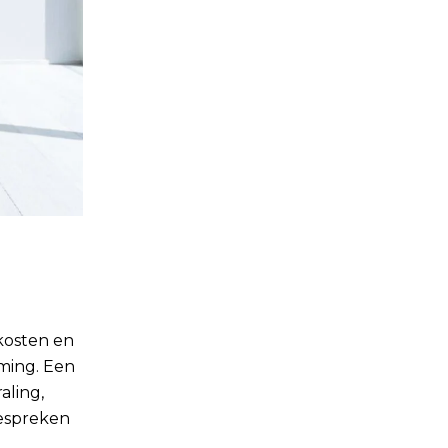
kosten en
rming. Een
aling,
bespreken