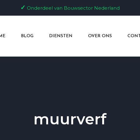
✓
Onderdeel van Bouwsector Nederland
ME
BLOG
DIENSTEN
OVER ONS
CONT
muurverf