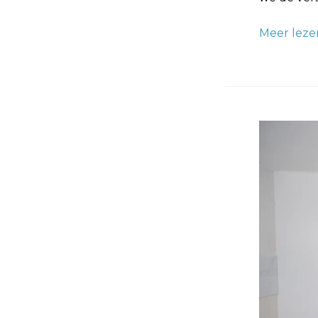
Meer leze
Muren
glad
maken
zonder
stucen