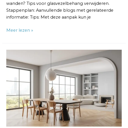
wanden? Tips voor glasvezelbehang verwijderen.
Stappenplan: Aanvullende blogs met gerelateerde
informatie: Tips: Met deze aanpak kun je
Meer lezen »
Hoe
maak
ik
muren
glad
voordat
ik
ze
ga
verven?