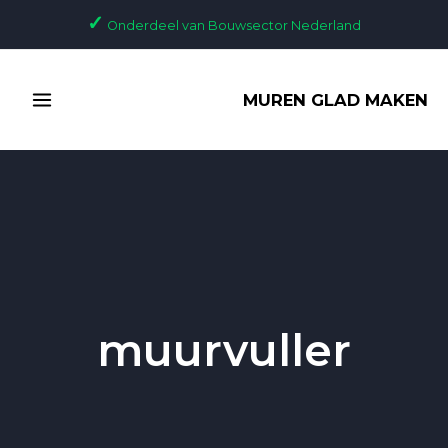
Ga
✓
Onderdeel van Bouwsector Nederland
naar
de
MAIN
inhoud
MUREN GLAD MAKEN
MENU
muurvuller