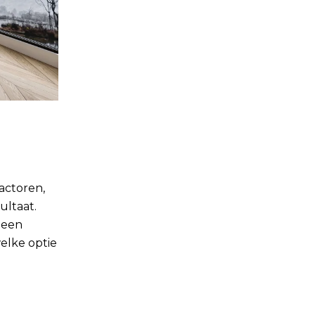
actoren,
ultaat.
 een
welke optie