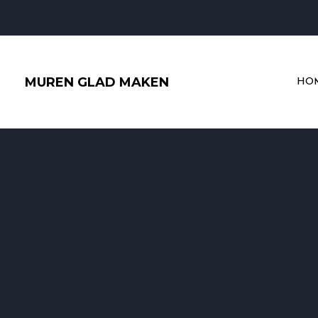
Ga
naar
de
inhoud
MUREN GLAD MAKEN
HO