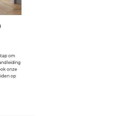
a
stap om
handleiding
ook onze
eiden op