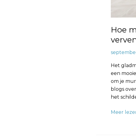
Hoe ma
verve
september
Het gladm
een mooie,
om je mur
blogs ove
het schild
Meer leze