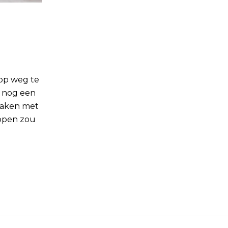
n
 op weg te
e nog een
maken met
appen zou