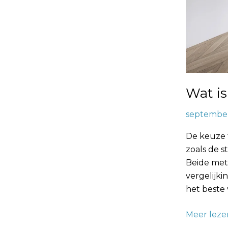
Wat is
september
De keuze t
zoals de s
Beide met
vergelijki
het beste 
Meer leze