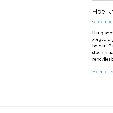
Hoe kr
september
Het gladm
zorgvuldig
helpen: B
stoommach
renovlies
Meer leze