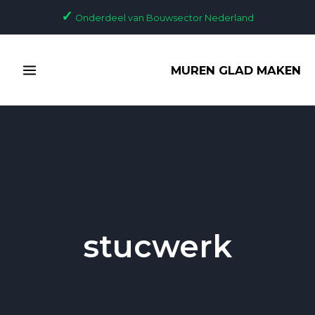
Ga
✓
Onderdeel van Bouwsector Nederland
naar
de
MAIN
inhoud
MUREN GLAD MAKEN
MENU
stucwerk