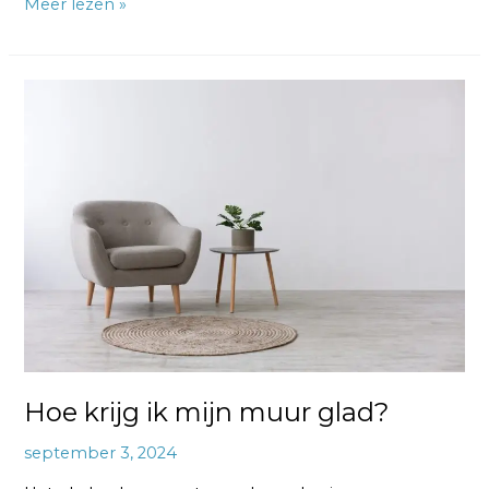
Meer lezen »
Hoe
krijg
ik
mijn
muur
glad?
Hoe krijg ik mijn muur glad?
september 3, 2024