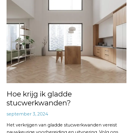
krijg
ik
gladde
stucwerkwanden?
Hoe krijg ik gladde
stucwerkwanden?
september 3, 2024
Het verkrijgen van gladde stucwerkwanden vereist
nauwkeurige voorbereiding en uitvoering. Volg ons